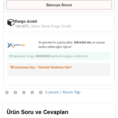
Satıcıya Sorun
Kargo ücreti
120,00TL
(Satıcı Genel Kargo Ücreti)
ile gönderim yapılacaktır.
Adresini seç
ne zaman
teslim edileceğini öğren!
Siparişiniz en geç
tarihinde kargoya verilecektir.
08/08/2026
Konumunu Seç • Tahmini Teslimatı Gör
0 yorum
/
Yorum Yap
Ürün Soru ve Cevapları