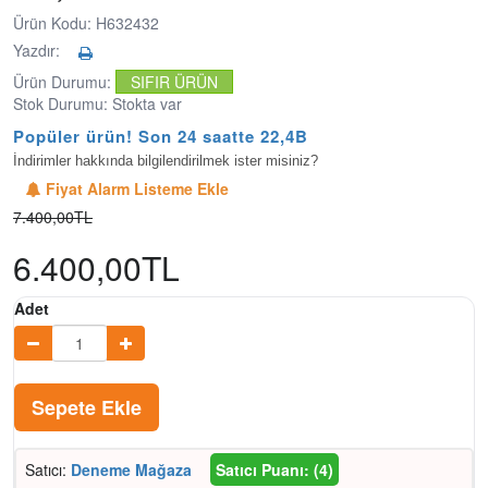
Ürün Kodu: H632432
Yazdır:
Ürün Durumu:
SIFIR ÜRÜN
Stok Durumu: Stokta var
Popüler ürün! Son 24 saatte 22,4B k
İndirimler hakkında bilgilendirilmek ister misiniz?
Fiyat Alarm Listeme Ekle
7.400,00TL
6.400,00TL
Adet
Sepete Ekle
Satıcı:
Deneme Mağaza
Satıcı Puanı: (4)