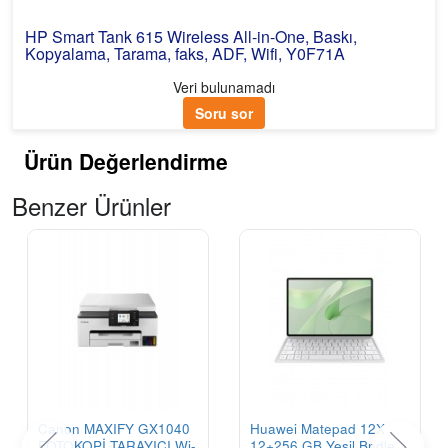
HP Smart Tank 615 Wireless All-in-One, Baskı,
Kopyalama, Tarama, faks, ADF, Wifi, Y0F71A
Veri bulunamadı
Soru sor
Ürün Değerlendirme
Benzer Ürünler
Canon MAXIFY GX1040
Huawei Matepad 12X
FOTOKOPİ,TARAYICI,Wi-
12+256 GB Yeşil Bndle