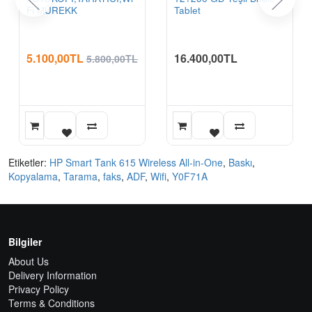
Fi MÜREKK
Tablet
5.100,00TL
16.400,00TL
5.800,00TL
Etiketler:
HP Smart Tank 615 Wireless All-in-One
,
Baskı
,
Kopyalama
,
Tarama
,
faks
,
ADF
,
Wifi
,
Y0F71A
Bilgiler
About Us
Delivery Information
Privacy Policy
Terms & Conditions