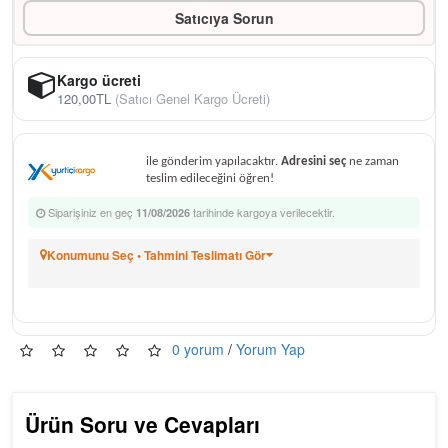
Satıcıya Sorun
Kargo ücreti
120,00TL
(Satıcı Genel Kargo Ücreti)
ile gönderim yapılacaktır.
Adresini seç
ne zaman
teslim edileceğini öğren!
Siparişiniz en geç
tarihinde kargoya verilecektir.
11/08/2026
Konumunu Seç • Tahmini Teslimatı Gör
0 yorum
/
Yorum Yap
Ürün Soru ve Cevapları