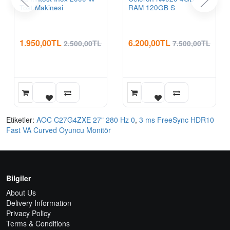
Tost Makinesi
RAM 120GB S
1.950,00TL
6.200,00TL
2.500,00TL
7.500,00TL
Etiketler:
AOC C27G4ZXE 27" 280 Hz 0
,
3 ms FreeSync HDR10
Fast VA Curved Oyuncu Monitör
Bilgiler
About Us
Delivery Information
Privacy Policy
Terms & Conditions