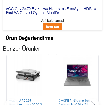
AOC C27G4ZXE 27" 280 Hz 0,3 ms FreeSync HDR10
Fast VA Curved Oyuncu Monitör
Veri bulunamadı
Soru sor
Ürün Değerlendirme
Benzer Ürünler
Arzum AR2025
CASPER Nirvana Intel
Kantintost Inox 2000 W
Celeron N4020 4GB