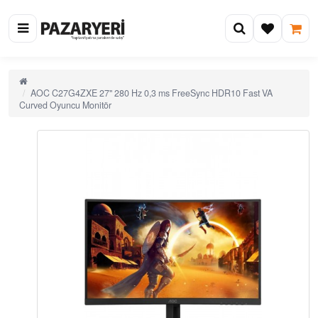
AOC C27G4ZXE 27" 280 Hz 0,3 ms FreeSync HDR10 Fast VA
Curved Oyuncu Monitör