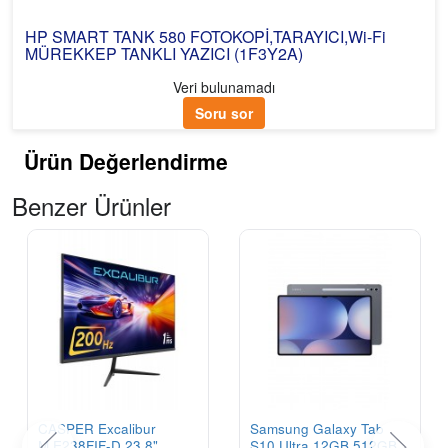
HP SMART TANK 580 FOTOKOPİ,TARAYICI,Wi-Fi
MÜREKKEP TANKLI YAZICI (1F3Y2A)
Veri bulunamadı
Soru sor
Ürün Değerlendirme
Benzer Ürünler
CASPER Excalibur
Samsung Galaxy Tab
M.E238FIF-D 23.8"
S10 Ultra 12GB 512GB