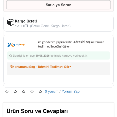
Satıcıya Sorun
Kargo ücreti
120,00TL
(Satıcı Genel Kargo Ücreti)
ile gönderim yapılacaktır.
Adresini seç
ne zaman
teslim edileceğini öğren!
Siparişiniz en geç
tarihinde kargoya verilecektir.
10/08/2026
Konumunu Seç • Tahmini Teslimatı Gör
0 yorum
/
Yorum Yap
Ürün Soru ve Cevapları