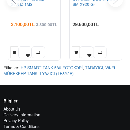
200HZ 1MS
SM-X920 Gr
3.100,00TL
29.600,00TL
3.800,00TL
Etiketler:
HP SMART TANK 580 FOTOKOPİ
,
TARAYICI
,
Wi-Fi
MÜREKKEP TANKLI YAZICI (1F3Y2A)
Bilgiler
About Us
Delivery Information
Privacy Policy
Terms & Conditions