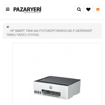
HP SMART TANK 580 FOTOKOPİ,TARAYICI,Wi-Fi MÜREKKEP
TANKLI YAZICI (1F3Y2A)