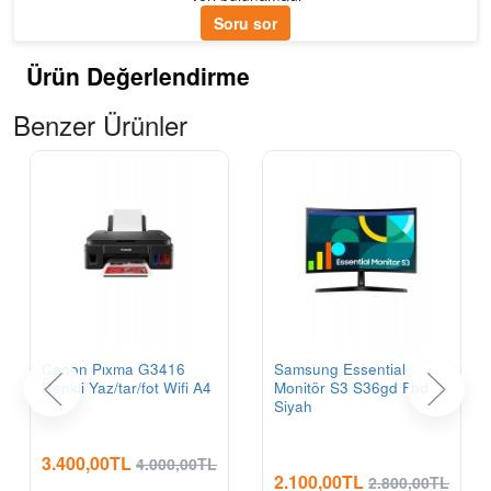
Soru sor
Ürün Değerlendirme
Benzer Ürünler
Canon Pıxma G3416
Samsung Essential
Renkli Yaz/tar/fot Wifi A4
Monitör S3 S36gd Fhd
Siyah
3.400,00TL
4.000,00TL
2.100,00TL
2.800,00TL