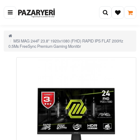
MSI MAG 244F 23.8" 1920x1080 (FHD) RAPID IPS FLAT 200Hz
0.5Ms FreeSync Premium Gaming Monitör