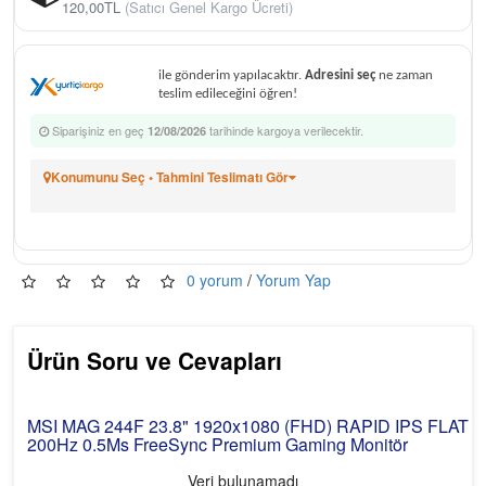
120,00TL
(Satıcı Genel Kargo Ücreti)
ile gönderim yapılacaktır.
Adresini seç
ne zaman
teslim edileceğini öğren!
Siparişiniz en geç
tarihinde kargoya verilecektir.
12/08/2026
Konumunu Seç • Tahmini Teslimatı Gör
0 yorum
/
Yorum Yap
Ürün Soru ve Cevapları
MSI MAG 244F 23.8" 1920x1080 (FHD) RAPID IPS FLAT
200Hz 0.5Ms FreeSync Premium Gaming Monitör
Veri bulunamadı