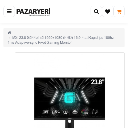
MSI 23.8 G244pf E2 1920x1080 (FHD) 16:9 Flat Rapıd Ips 180hz
1ms Adaptıve-sync Pıvot Gamıng Monıtor