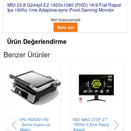
MSI 23.8 G244pf E2 1920x1080 (FHD) 16:9 Flat Rapıd
Ips 180hz 1ms Adaptıve-sync Pıvot Gamıng Monıtor
Veri bulunamadı
Soru sor
Ürün Değerlendirme
Benzer Ürünler
PHILIPS HD6301/90
MSI MAG 275F 27"
5000 Serisi Izgara ve
180Hz 0,5ms Rapid IPS
Tost Makin
Adapti