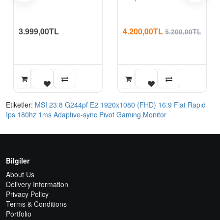
3.999,00TL
4.200,00TL
5.200,00TL
Etiketler:
MSI 23.8 G244pf E2 1920x1080 (FHD) 16:9 Flat Rapıd
Ips 180hz 1ms Adaptıve-sync Pıvot Gamıng Monıtor
Bilgiler
About Us
Delivery Information
Privacy Policy
Terms & Conditions
Portfolio