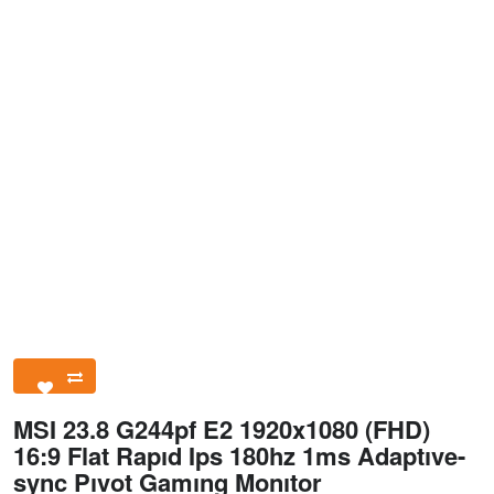
MSI 23.8 G244pf E2 1920x1080 (FHD)
16:9 Flat Rapıd Ips 180hz 1ms Adaptıve-
sync Pıvot Gamıng Monıtor