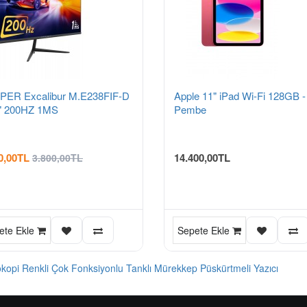
PER Excalibur M.E238FIF-D
Apple 11" iPad Wi-Fi 128GB -
" 200HZ 1MS
Pembe
0,00TL
14.400,00TL
3.800,00TL
ete Ekle
Sepete Ekle
kopi Renkli Çok Fonksiyonlu Tanklı Mürekkep Püskürtmeli Yazıcı