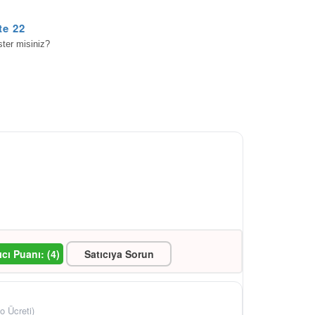
te 22,4B
ster misiniz?
ıcı Puanı: (4)
Satıcıya Sorun
o Ücreti)