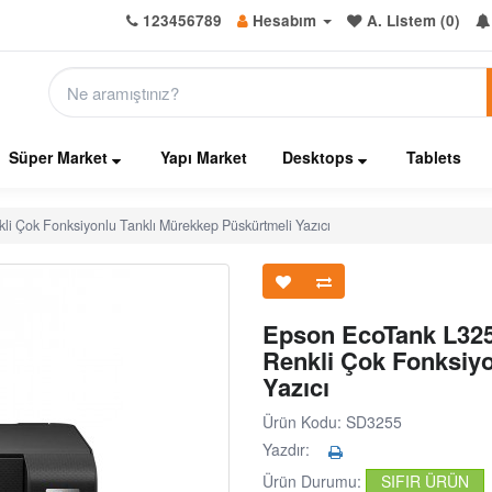
123456789
Hesabım
A. Listem (0)
Süper Market
Yapı Market
Desktops
Tablets
li Çok Fonksiyonlu Tanklı Mürekkep Püskürtmeli Yazıcı
Epson EcoTank L3250
Renkli Çok Fonksiyo
Yazıcı
Ürün Kodu: SD3255
Yazdır:
Ürün Durumu:
SIFIR ÜRÜN