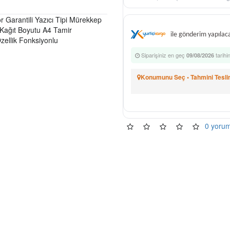
ör Garantili Yazıcı Tipi Mürekkep
 Kağıt Boyutu A4 Tamir
ile gönderim yapılaca
 Özellik Fonksiyonlu
Siparişiniz en geç
tarihi
09/08/2026
Konumunu Seç • Tahmini Tesli
0 yoru