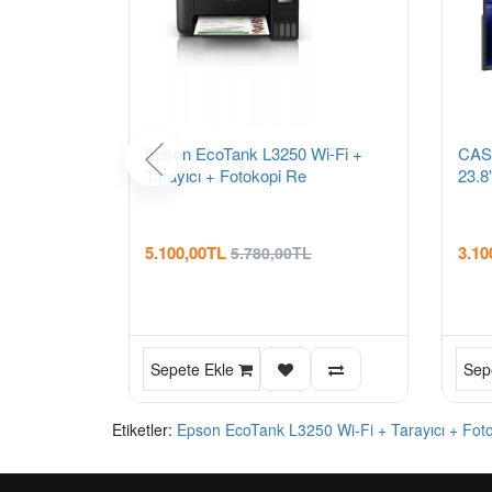
 1800 W
Epson EcoTank L3250 Wi-Fi +
CAS
Tarayıcı + Fotokopi Re
23.8
5.100,00TL
3.10
5.780,00TL
Sepete Ekle
Sep
Etiketler:
Epson EcoTank L3250 Wi-Fi + Tarayıcı + Foto