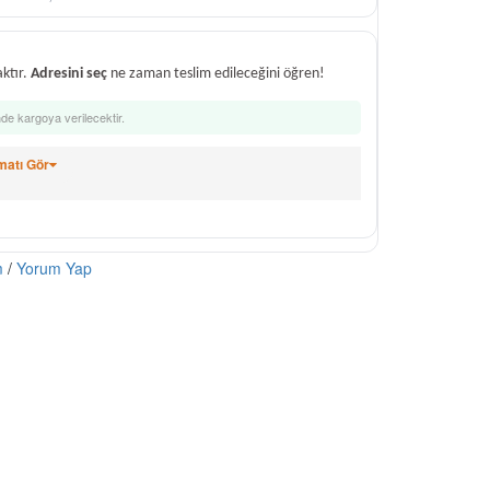
ktır.
Adresini seç
ne zaman teslim edileceğini öğren!
nde kargoya verilecektir.
matı Gör
m
/
Yorum Yap