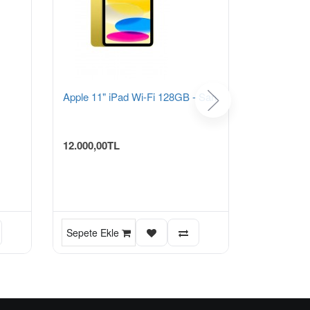
Apple 11" iPad Wi-Fi 128GB - Sarı
Samsung 4
(USB-C,H
12.000,00TL
7.800,00T
Sepete Ekle
Sepete Ek