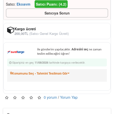
Satıcı:
Ekoavm
Satıcı Puanı: (4.2)
Satıcıya Sorun
Kargo ücreti
200,00TL
(Satıcı Genel Kargo Ücreti)
ile gönderim yapılacaktır.
Adresini seç
ne zaman
teslim edileceğini öğren!
Siparişiniz en geç
tarihinde kargoya verilecektir.
11/08/2026
Konumunu Seç • Tahmini Teslimatı Gör
0 yorum
/
Yorum Yap