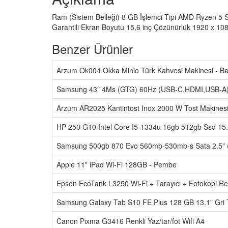
Ram (Sistem Belleği) 8 GB İşlemci Tipi AMD Ryzen 5 SS
Garantili Ekran Boyutu 15,6 inç Çözünürlük 1920 x 10
Benzer Ürünler
Arzum Ok004 Okka Minio Türk Kahvesi Makinesi - Ba
Samsung 43" 4Ms (GTG) 60Hz (USB-C,HDMI,USB-A)
Arzum AR2025 Kantintost Inox 2000 W Tost Makines
HP 250 G10 Intel Core I5-1334u 16gb 512gb Ssd 15
Samsung 500gb 870 Evo 560mb-530mb-s Sata 2.5" 
Apple 11" iPad Wi-Fi 128GB - Pembe
Epson EcoTank L3250 Wi-Fi + Tarayıcı + Fotokopi Ren
Samsung Galaxy Tab S10 FE Plus 128 GB 13.1" Gri 
Canon Pıxma G3416 Renkli Yaz/tar/fot Wifi A4