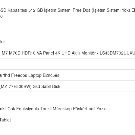
D Kapasitesi 512 GB İşletim Sistemi Free Dos (İşletim Sistemi Yok) Ekr
80
kır
 M7 M70D HDR10 VA Panel 4K UHD Akıllı Monitör - LS43DM702UUX
i
.6"fhd Freedos Laptop B2nc5es
(MZ-77E500BW) Ssd Sabit Disk
kli Çok Fonksiyonlu Tanklı Mürekkep Püskürtmeli Yazıcı
Tablet