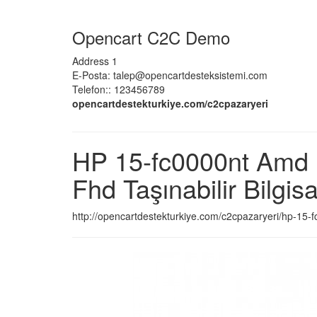
Opencart C2C Demo
Address 1
E-Posta: talep@opencartdesteksistemi.com
Telefon:: 123456789
opencartdestekturkiye.com/c2cpazaryeri
HP 15-fc0000nt Amd 
Fhd Taşınabilir Bilg
http://opencartdestekturkiye.com/c2cpazaryeri/hp-15-