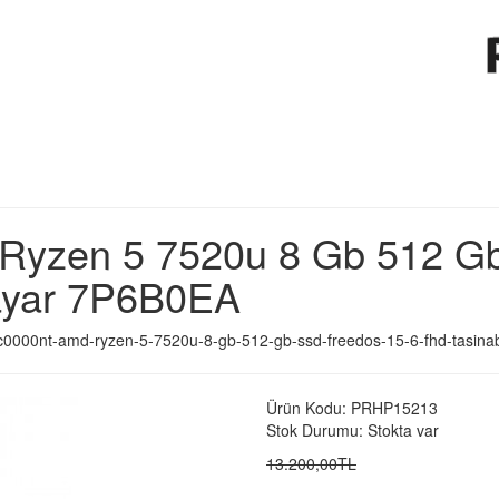
Ryzen 5 7520u 8 Gb 512 Gb
isayar 7P6B0EA
fc0000nt-amd-ryzen-5-7520u-8-gb-512-gb-ssd-freedos-15-6-fhd-tasinabi
Ürün Kodu: PRHP15213
Stok Durumu: Stokta var
13.200,00TL