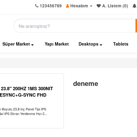
123456789
Hesabım
A. Listem (0)
Süper Market
Yapı Market
Desktops
Tablets
deneme
 23.8" 200HZ 1MS 300NIT
REESYNC+G-SYNC FHD
 Boyutu 23,8 inç Panel Tipi IPS
i IPS Ekran Yenilenme Hızı 2...